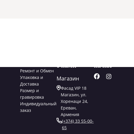
Услуги
Свяжитесь
Подписывайт
с нами
на нас
Ремонт и Обмен
Упаковка и
Магазин
Доставка
Фасад VIP 18
Размер и
Магазин, ул.
гравировка
Хоренаци 24,
Индивидуальный
Ереван,
заказ
Армения
(+374) 33 55-00-
65