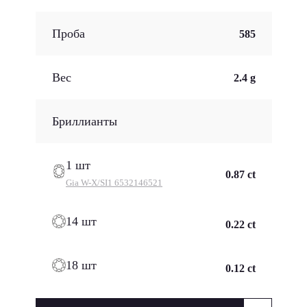
Проба
585
Вес
2.4 g
Бриллианты
1 шт
0.87 ct
Gia
W-X/SI1 6532146521
14 шт
0.22 ct
18 шт
0.12 ct