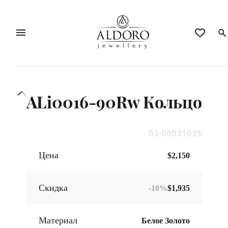
ALi0016-90Rw Кольцo
03-00031035
Цена
$2,150
Скидка
-
10
%
$1,935
Материал
Белое Золото