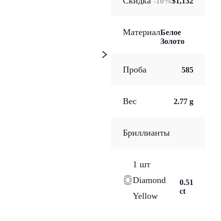
Скидка
-
10
%
$1,132
Материал
Белое
Золото
Проба
585
Вес
2.77 g
Бриллианты
1 шт
Diamond
0.51
ct
Yellow