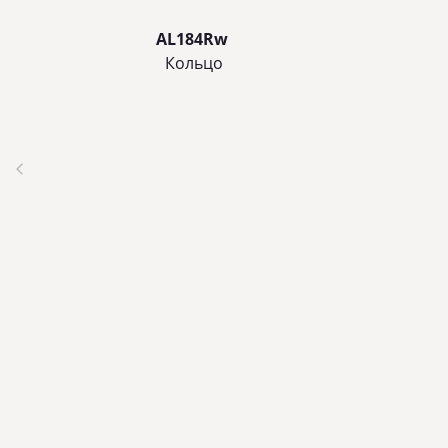
AL184Rw
Кольцo