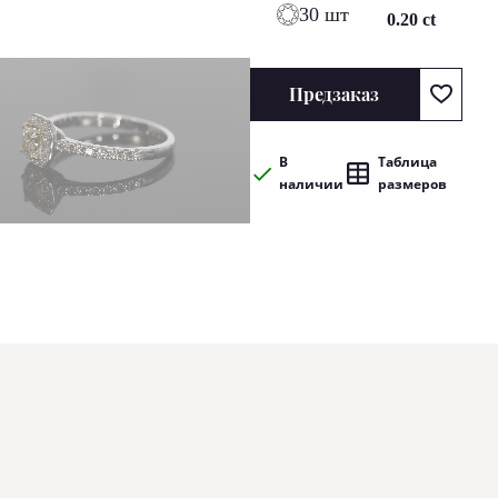
30 шт
0.20 ct
Предзаказ
В
Таблица
наличии
размеров