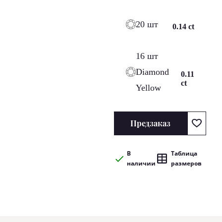
20 шт
0.14 ct
16 шт
Diamond
0.11
ct
Yellow
Предзаказ
В
Таблица
наличии
размеров