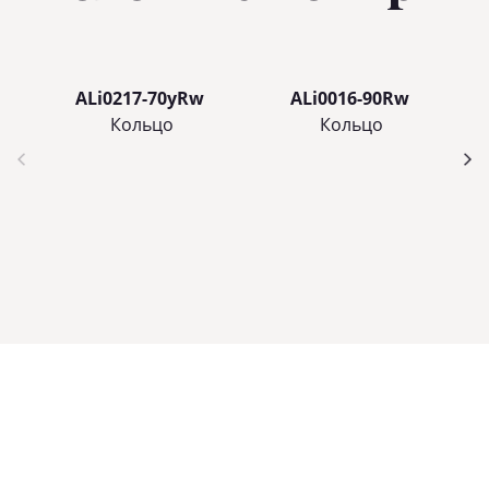
ALi0217-70yRw
ALi0016-90Rw
Кольцo
Кольцo
Услуги
Свяжитесь
Подписывайт