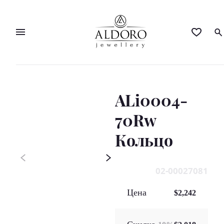
ALi0004-
70Rw
Кольцo
02-00027081
Цена
$2,242