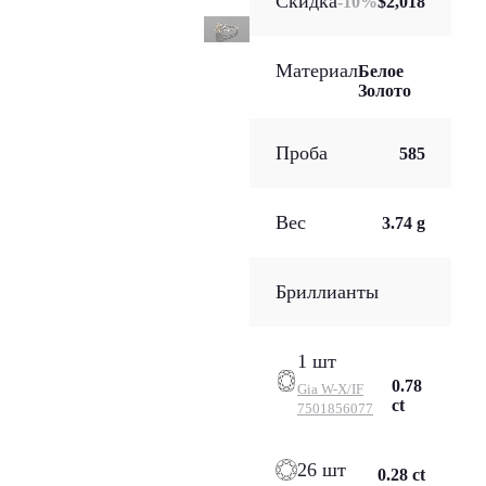
Скидка
-
10
%
$2,018
Материал
Белое
Золото
Проба
585
Вес
3.74 g
Бриллианты
1 шт
0.78
Gia
W-X/IF
ct
7501856077
26 шт
0.28 ct