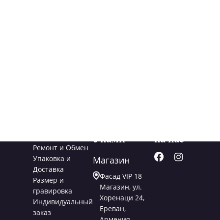
Услуги
Свяжитесь
Подписывайт
с нами
на нас
Ремонт и Обмен
Упаковка и
Магазин
Доставка
Фасад VIP 18
Размер и
Магазин, ул.
гравировка
Хоренаци 24,
Индивидуальный
Ереван,
заказ
Армения