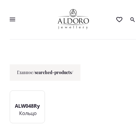
Главное
/
searched-products/
ALW048Ry
Кольцo