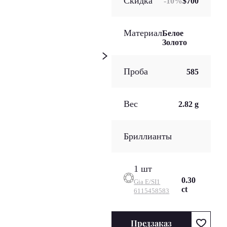
Скидка
-
10
%
$700
Материал
Белое
Золото
Проба
585
Вес
2.82 g
Бриллианты
1 шт
0.30
Gia
E/SI1
ct
6115458583
Предзаказ