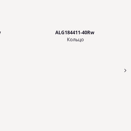
w
ALG184411-40Rw
Кольцo