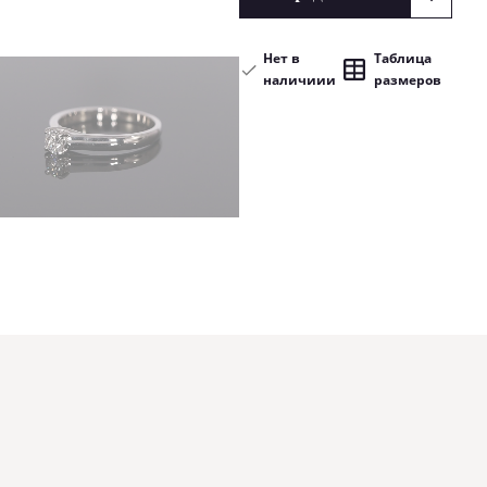
Нет в
Таблица
наличиии
размеров