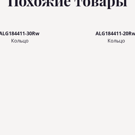
Похожие товары
ALG184411-30Rw
ALG184411-20R
Кольцo
Кольцo