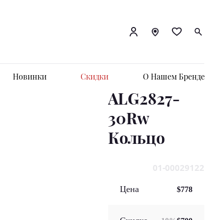
Новинки
Скидки
О Нашем Бренде
ALG2827-
30Rw
Кольцo
01-00029122
Цена
$778