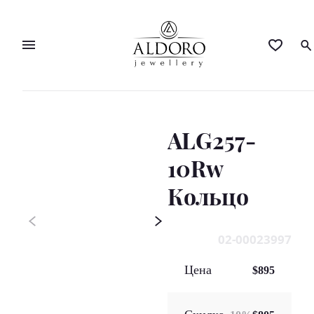
ALG257-
10Rw
Кольцo
02-00023997
Цена
$895