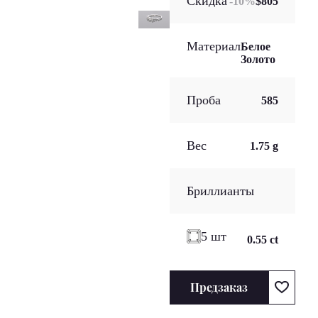
Скидка
-
10
%
$805
Материал
Белое
Золото
Проба
585
Вес
1.75 g
Бриллианты
5 шт
0.55 ct
Предзаказ