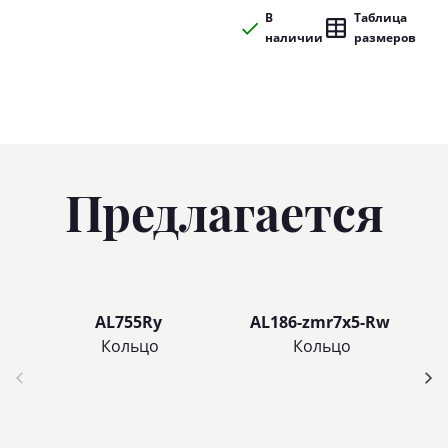
В
Таблица
наличии
размеров
Предлагается
AL755Ry
AL186-zmr7x5-Rw
Кольцo
Кольцo