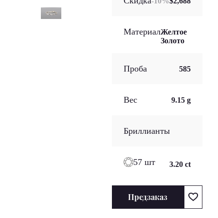
Скидка
-
10
%
$2,688
Материал
Желтое
Золото
Проба
585
Вес
9.15 g
Бриллианты
57 шт
3.20 ct
Предзаказ