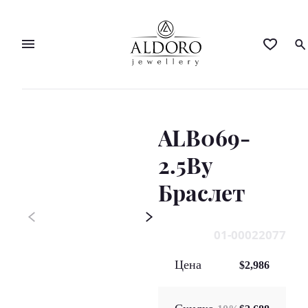
ALB069-
2.5By
Браслет
01-00022077
Цена
$2,986