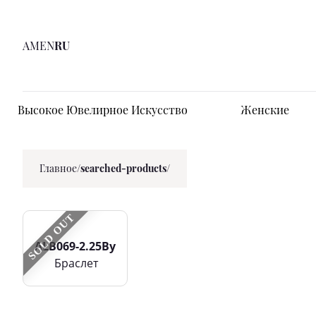
AM
EN
RU
Высокое Ювелирное Искусство
Женские
Главное
/
searched-products/
SOLD OUT
ALB069-2.25By
Браслет