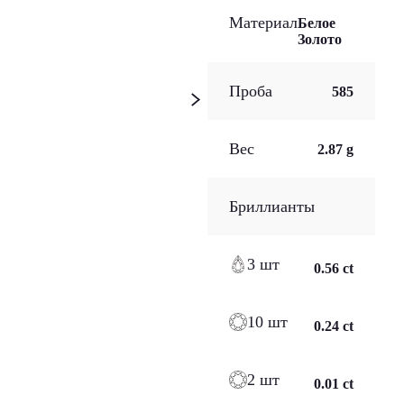
Материал
Белое
Золото
Проба
585
Вес
2.87 g
Бриллианты
3 шт
0.56 ct
10 шт
0.24 ct
2 шт
0.01 ct