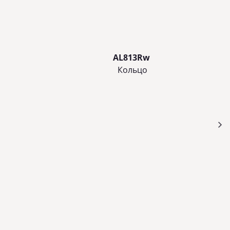
AL813Rw
Кольцo