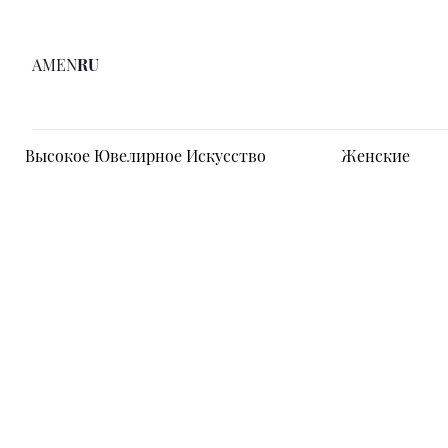
AM
EN
RU
Высокое Ювелирное Искусство
Женские