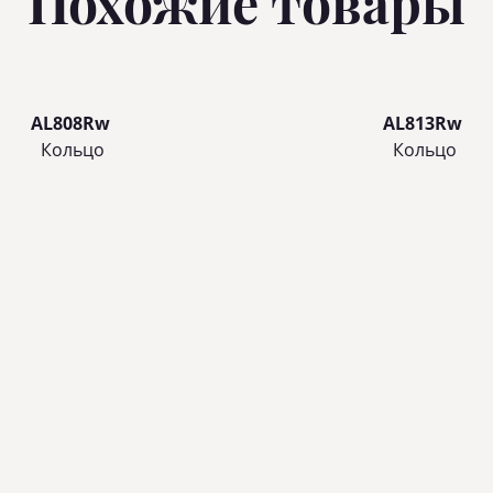
Похожие товары
AL808Rw
AL813Rw
Кольцo
Кольцo