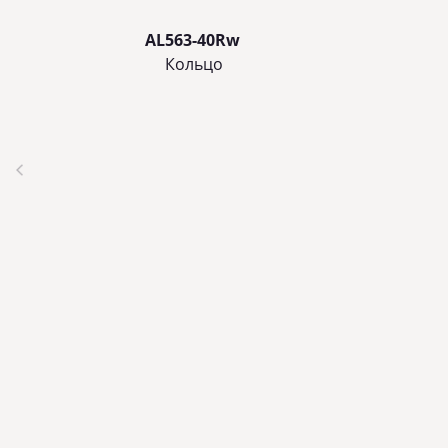
AL563-40Rw
Кольцo