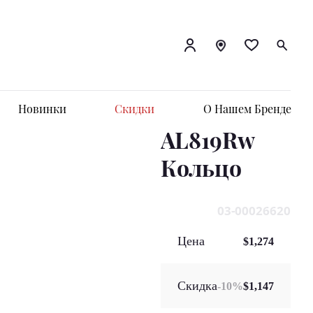
Новинки
Скидки
О Нашем Бренде
AL819Rw
Кольцo
03-00026620
Цена
$1,274
Скидка
-
10
%
$1,147