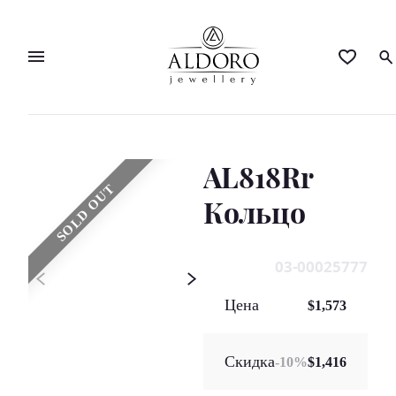
AL818Rr
SOLD OUT
Кольцo
03-00025777
Цена
$1,573
Скидка
-
10
%
$1,416