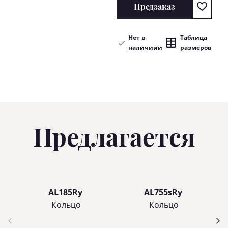
Предзаказ
Нет в
Таблица
наличиии
размеров
Предлагается
AL185Ry
AL755sRy
Кольцo
Кольцo