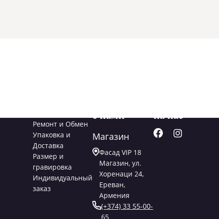
Услуги
Свяжитесь
Подписывайт
с нами
на нас
Ремонт и Обмен
Упаковка и
Магазин
Доставка
Фасад VIP 18
Размер и
Магазин, ул.
гравировка
Хоренаци 24,
Индивидуальный
Ереван,
заказ
Армения
(+374) 33 55-00-
65