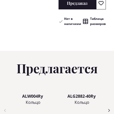
Предзаказ
Нет в
Таблица
наличиии
размеров
Предлагается
ALW004Ry
ALG2882-40Ry
Кольцo
Кольцo