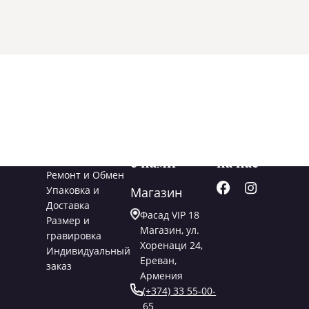
Услуги
Свяжитесь
Подписывайт
с нами
на нас
Ремонт и Обмен
Упаковка и
Магазин
Доставка
Фасад VIP 18
Размер и
Магазин, ул.
гравировка
Хоренаци 24,
Индивидуальный
Ереван,
заказ
Армения
(+374) 33 55-00-
65