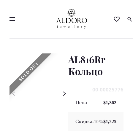
AL816Rr
SOLD OUT
Кольцo
00-00025776
Цена
$1,362
Скидка
-
10
%
$1,225