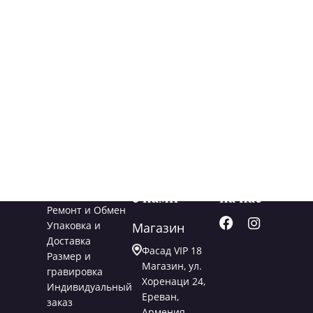
Услуги
Свяжитесь
Подписывайт
с нами
на нас
Ремонт и Обмен
Упаковка и
Магазин
Доставка
Фасад VIP 18
Размер и
Магазин, ул.
гравировка
Хоренаци 24,
Индивидуальный
Ереван,
заказ
Армения