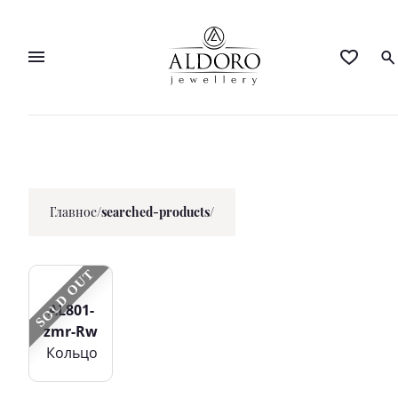
Главное
/
searched-products/
SOLD OUT
AL801-
zmr-Rw
Кольцo