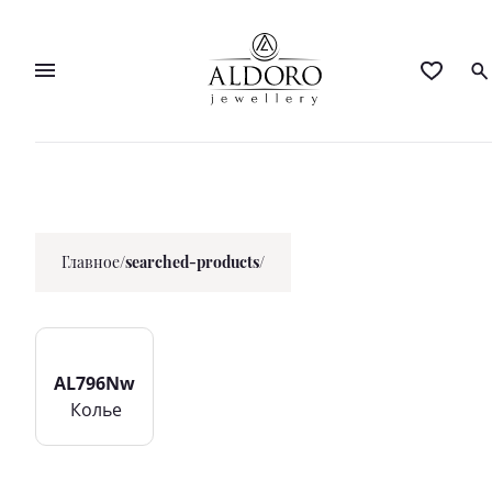
Главное
/
searched-products/
AL796Nw
Колье