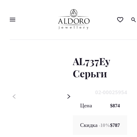
AL737Ey
Серьги
02-00025954
Цена
$874
Скидка
-
10
%
$787