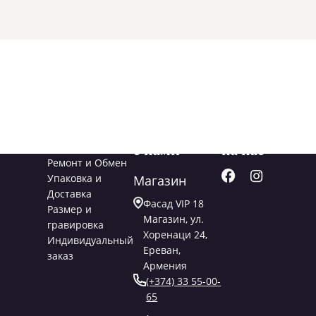
Услуги
Свяжитесь
Подписывайт
с нами
на нас
Ремонт и Обмен
Упаковка и
Магазин
Доставка
Фасад VIP 18
Размер и
Магазин, ул.
гравировка
Хоренаци 24,
Индивидуальный
Ереван,
заказ
Армения
(+374) 33 55-00-
65