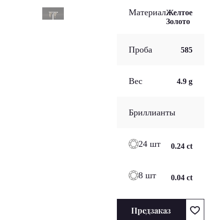
Материал
Желтое
Золото
Проба
585
Вес
4.9 g
Бриллианты
24 шт
0.24 ct
8 шт
0.04 ct
Предзаказ