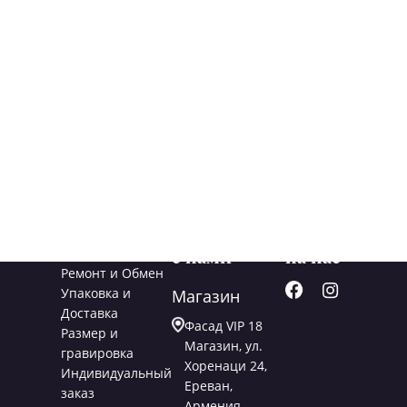
Услуги
Свяжитесь
Подписывайт
с нами
на нас
Ремонт и Обмен
Упаковка и
Магазин
Доставка
Фасад VIP 18
Размер и
Магазин, ул.
гравировка
Хоренаци 24,
Индивидуальный
Ереван,
заказ
Армения