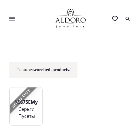
Главное
/
searched-products/
SOLD OUT
AL675EMy
Серьги
Пусеты