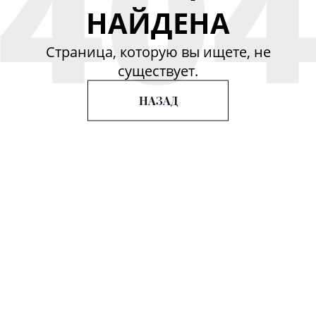
НАЙДЕНА
Страница, которую вы ищете, не
существует.
Услуги
Свяжитесь
Подписывайт
с нами
на нас
НАЗАД
Ремонт и Обмен
Упаковка и
Магазин
Доставка
Фасад VIP 18
Размер и
Магазин, ул.
гравировка
Хоренаци 24,
Индивидуальный
Ереван,
заказ
Армения
(+374) 33 55-00-
65
Офис
8/1-1 офис, ул.
Хоренаци 24,
Ереван,