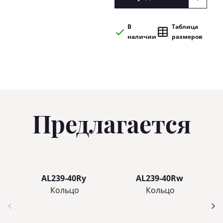
В
Таблица
наличии
размеров
Предлагается
AL239-40Ry
AL239-40Rw
Кольцo
Кольцo