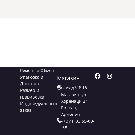
Услуги
Свяжитесь
Подписывайт
с нами
на нас
Ремонт и Обмен
Упаковка и
Магазин
Доставка
Фасад VIP 18
Размер и
Магазин, ул.
гравировка
Хоренаци 24,
Индивидуальный
Ереван,
заказ
Армения
(+374) 33 55-00-
65