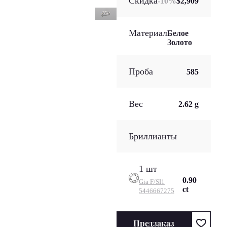
Скидка
-
10
%
$2,909
Материал
Белое
Золото
Проба
585
Вес
2.62 g
Бриллианты
1 шт
0.90
Gia
F/SI1
ct
5446667275
Предзаказ