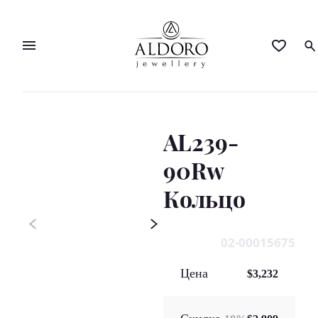
AL239-
90Rw
Кольцo
02-00015675
Цена
$3,232