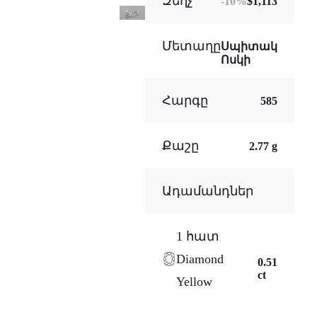
Զեղչ
-
10
%
$1,113
Մետաղը
Սպիտակ
Ոսկի
Հարգը
585
Քաշը
2.77 g
Ադամանդներ
1 հատ
Diamond
0.51
ct
Yellow