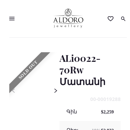
ALi0022-
SOLD OUT
70Rw
Մատանի
00-00019288
Գին
$2,259