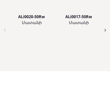
ALi0020-50Rw
ALi0017-50Rw
Մատանի
Մատանի
Ծառայություններ
Կապվեք
Հետև
մեզ հետ
մեզ