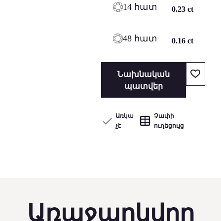
14 հատ
0.23 ct
48 հատ
0.16 ct
Նախնական
պատվեր
Առկա
Չափի
չէ
ուղեցույց
Առաջարկվող