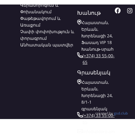
Վերանորոգում և
Փոխանակում
Խանութ
Փաթեթավորում և
Հայաստան,
Առաքում
Երևան,
Չափի փոփոխություն և
Խորենացի 24,
փորագրում
Ֆասադ VIP 18
Անհատական պատվեր
Խանութ-սրահ
(+374) 33 55-00-
65
Գրասենյակ
Հայաստան,
Երևան,
Խորենացի 24,
8/1-1
գրասենյակ
created by
gsd.club
(+374) 33 55-00-
65
info@aldoro.am