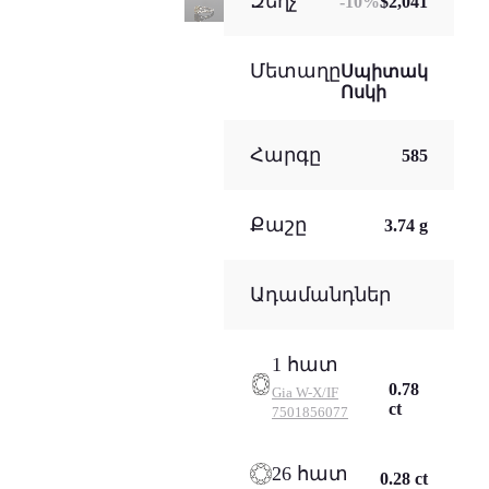
Զեղչ
-
10
%
$2,041
Մետաղը
Սպիտակ
Ոսկի
Հարգը
585
Քաշը
3.74 g
Ադամանդներ
1 հատ
0.78
Gia
W-X/IF
ct
7501856077
26 հատ
0.28 ct