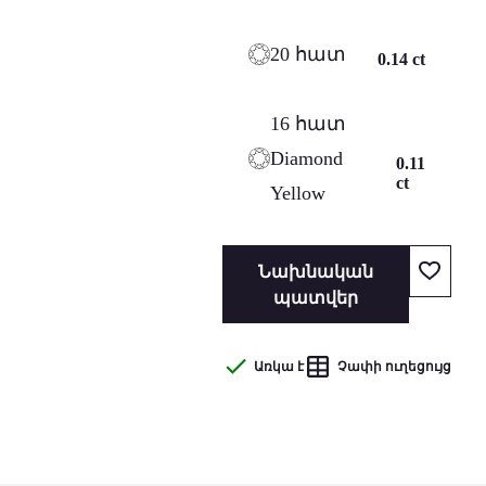
20 հատ
0.14 ct
16 հատ
Diamond
0.11
ct
Yellow
Նախնական
պատվեր
Առկա է
Չափի ուղեցույց