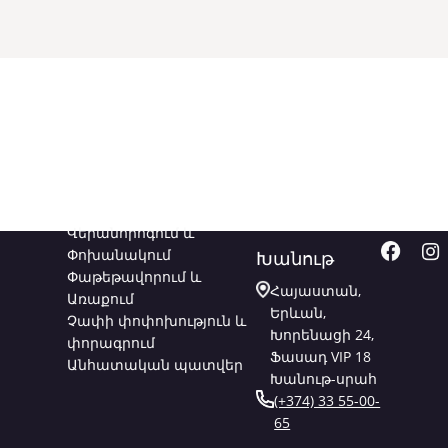
Ծառայություններ
Կապվեք
Հետև
մեզ հետ
մեզ
Վերանորոգում և
Փոխանակում
Խանութ
Փաթեթավորում և
Հայաստան,
Առաքում
Երևան,
Չափի փոփոխություն և
Խորենացի 24,
փորագրում
Ֆասադ VIP 18
Անհատական պատվեր
Խանութ-սրահ
(+374) 33 55-00-
65