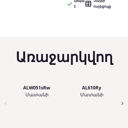
Առկա
Չափի
է
ուղեցույց
Առաջարկվող
ALW051sRw
AL610Ry
Մատանի
Մատանի