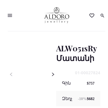
ALW051sRy
Մատանի
01-00027824
Գին
$757
Զեղչ
-
10
%
$682