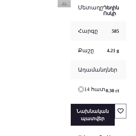
Մետաղը
Դեղին
Ոսկի
Հարգը
585
Քաշը
4.21 g
Ադամանդներ
14 հատ
0.30 ct
Նախնական
պատվեր