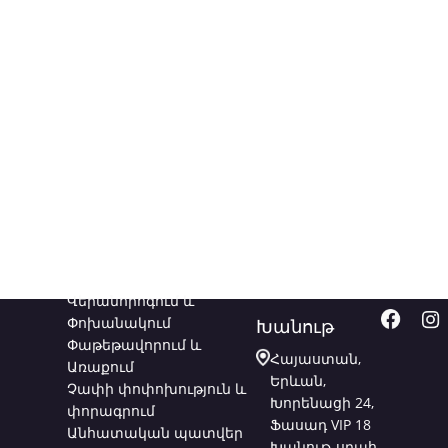
Ծառայություններ
Կապվեք
Հետև
մեզ հետ
մեզ
Վերանորոգում և
Փոխանակում
Խանութ
Փաթեթավորում և
Հայաստան,
Առաքում
Երևան,
Չափի փոփոխություն և
Խորենացի 24,
փորագրում
Ֆասադ VIP 18
Անհատական պատվեր
Խանութ-սրահ