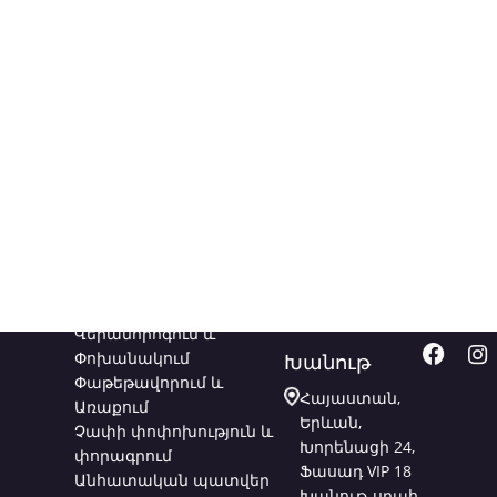
Ծառայություններ
Կապվեք
Հետև
մեզ հետ
մեզ
Վերանորոգում և
Փոխանակում
Խանութ
Փաթեթավորում և
Հայաստան,
Առաքում
Երևան,
Չափի փոփոխություն և
Խորենացի 24,
փորագրում
Ֆասադ VIP 18
Անհատական պատվեր
Խանութ-սրահ