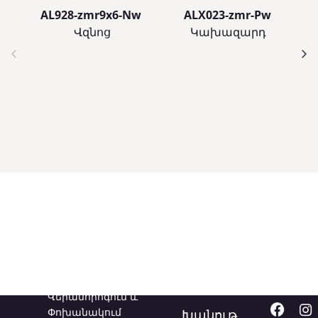
AL928-zmr9x6-Nw
ALX023-zmr-Pw
Վզնոց
Կախազարդ
Ծառայություններ
Կապվեք
Հետև
մեզ հետ
մեզ
Վերանորոգում և
Փոխանակում
Խանութ