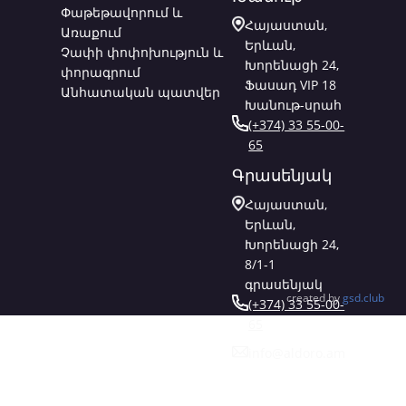
Փաթեթավորում և
Հայաստան,
Առաքում
Երևան,
Չափի փոփոխություն և
Խորենացի 24,
փորագրում
Ֆասադ VIP 18
Անհատական պատվեր
Խանութ-սրահ
(+374) 33 55-00-
65
Գրասենյակ
Հայաստան,
Երևան,
Խորենացի 24,
8/1-1
գրասենյակ
created by
gsd.club
(+374) 33 55-00-
65
info@aldoro.am