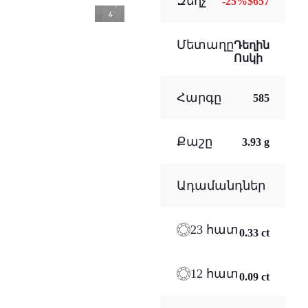
Զեղչ
-
25
%
$657
Մետաղը
Դեղին
Ոսկի
Հարգը
585
Քաշը
3.93 g
Ադամանդներ
23 հատ
0.33 ct
12 հատ
0.09 ct