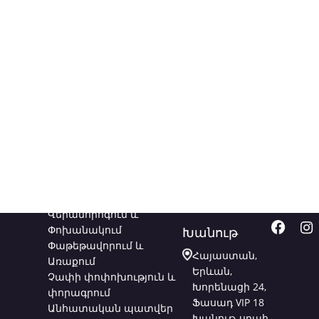
Ծառայություններ
Կապվեք
Հետև
մեզ հետ
մեզ
Վերանորոգում և
Փոխանակում
Խանութ
Փաթեթավորում և
Հայաստան,
Առաքում
Երևան,
Չափի փոփոխություն և
Խորենացի 24,
փորագրում
Ֆասադ VIP 18
Անհատական պատվեր
Խանութ-սրահ