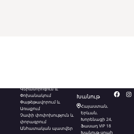
Ծառայություններ
Կապվեք
Հետև
մեզ հետ
մեզ
Վերանորոգում և
Փոխանակում
Խանութ
Փաթեթավորում և
Հայաստան,
Առաքում
Երևան,
Չափի փոփոխություն և
Խորենացի 24,
փորագրում
Ֆասադ VIP 18
Անհատական պատվեր
Խանութ-սրահ