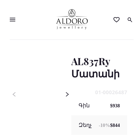
AL837Ry
Մատանի
01-00026487
Գին
$938
Զեղչ
-
10
%
$844