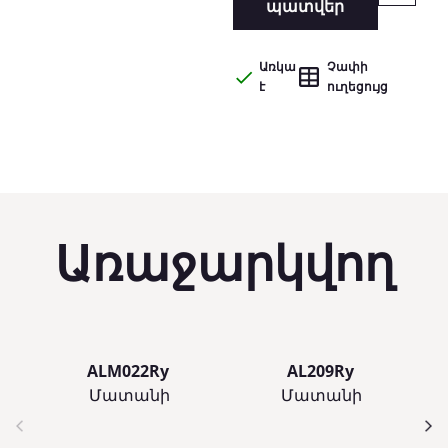
պատվեր
Առկա
Չափի
է
ուղեցույց
Առաջարկվող
ALM022Ry
AL209Ry
Մատանի
Մատանի