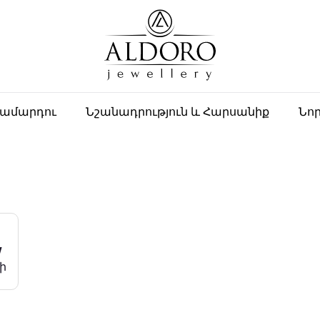
ղամարդու
Նշանադրություն և Հարսանիք
Նո
w
ի