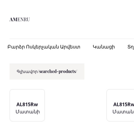
AM
EN
RU
Բարձր Ոսկերչական Արվեստ
Կանացի
Տ
Գլխավոր
/
searched-products/
AL815Rw
AL815R
Մատանի
Մատան