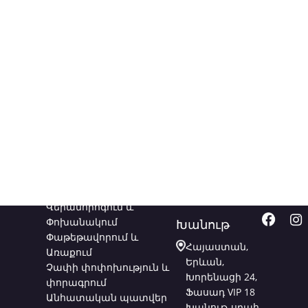
Ծառայություններ
Կապվեք
Հետև
մեզ հետ
մեզ
Վերանորոգում և
Փոխանակում
Խանութ
Փաթեթավորում և
Հայաստան,
Առաքում
Երևան,
Չափի փոփոխություն և
Խորենացի 24,
փորագրում
Ֆասադ VIP 18
Անհատական պատվեր
Խանութ-սրահ