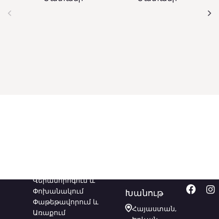
Ծառայություններ
Կապվեք
Հետև
մեզ հետ
մեզ
Վերանորոգում և
Փոխանակում
Խանութ
Փաթեթավորում և
Հայաստան,
Առաքում