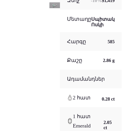
Զեղչ
-
10
%
$1,419
Մետաղը
Սպիտակ
Ոսկի
Հարգը
585
Քաշը
2.86 g
Ադամանդներ
2 հատ
0.28 ct
1 հատ
2.05
Emerald
ct