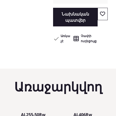
Նախնական
պատվեր
Առկա
Չափի
չէ
ուղեցույց
Առաջարկվող
AL255-50Rw
AL406Rw