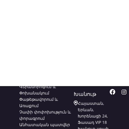
Ծառայություններ
Կապվեք
Հետև
մեզ հետ
մեզ
Վերանորոգում և
Փոխանակում
Խանութ
Փաթեթավորում և
Հայաստան,
Առաքում
Երևան,
Չափի փոփոխություն և
Խորենացի 24,
փորագրում
Ֆասադ VIP 18
Անհատական պատվեր
Խանութ-սրահ