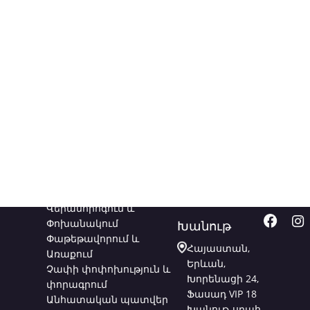
Ծառայություններ
Կապվեք
Հետև
մեզ հետ
մեզ
Վերանորոգում և
Փոխանակում
Խանութ
Փաթեթավորում և
Հայաստան,
Առաքում
Երևան,
Չափի փոփոխություն և
Խորենացի 24,
փորագրում
Ֆասադ VIP 18
Անհատական պատվեր
Խանութ-սրահ