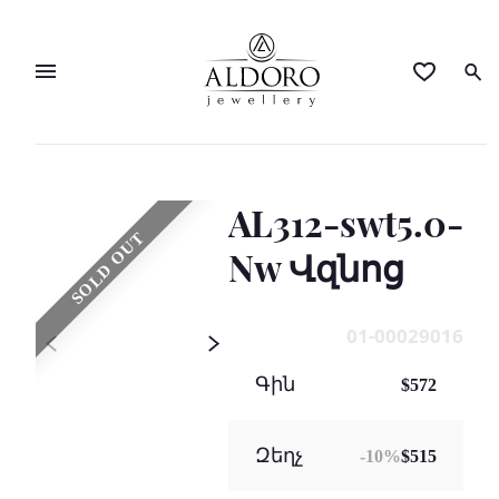
AL312-swt5.0-
SOLD OUT
Nw Վզնոց
01-00029016
Գին
$572
Զեղչ
-
10
%
$515