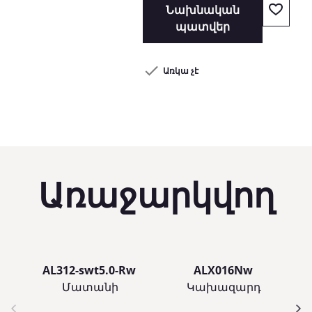
Նախնական
պատվեր
Առկա չէ
Առաջարկվող
AL312-swt5.0-Rw
ALX016Nw
Մատանի
Կախազարդ