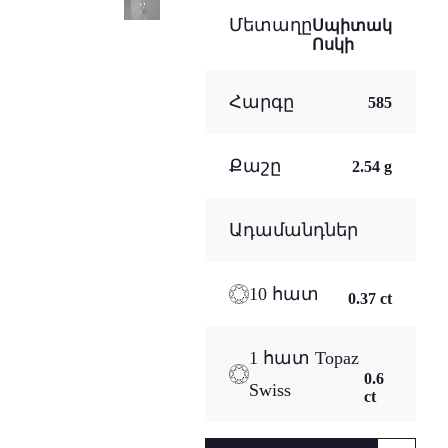
Մետաղը
Սպիտակ
Ոսկի
Հարգը
585
Քաշը
2.54 g
Ադամանդներ
10 հատ
0.37 ct
1 հատ Topaz
0.6
Swiss
ct