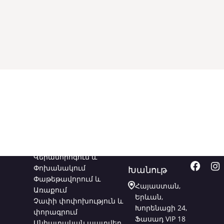
Ծառայություններ
Կապվեք
Հետև
մեզ հետ
մեզ
Վերանորոգում և
Փոխանակում
Խանութ
Փաթեթավորում և
Հայաստան,
Առաքում
Երևան,
Չափի փոփոխություն և
Խորենացի 24,
փորագրում
Ֆասադ VIP 18
Անհատական պատվեր