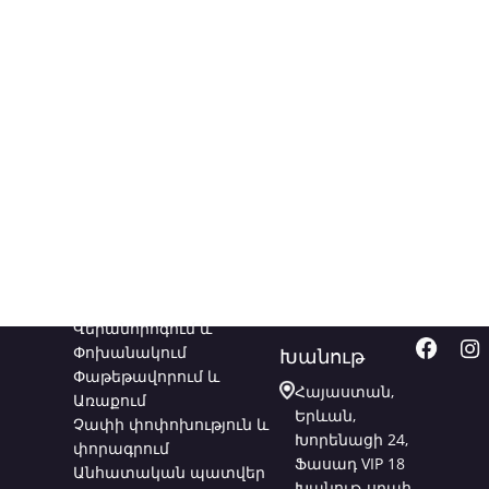
Ծառայություններ
Կապվեք
Հետև
մեզ հետ
մեզ
Վերանորոգում և
Փոխանակում
Խանութ
Փաթեթավորում և
Հայաստան,
Առաքում
Երևան,
Չափի փոփոխություն և
Խորենացի 24,
փորագրում
Ֆասադ VIP 18
Անհատական պատվեր
Խանութ-սրահ